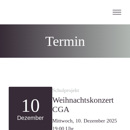
Skip
to
content
Termin
Schulprojekt
10
Weihnachtskonzert
CGA
Dezember
Mittwoch, 10. Dezember 2025
19:00 Uhr