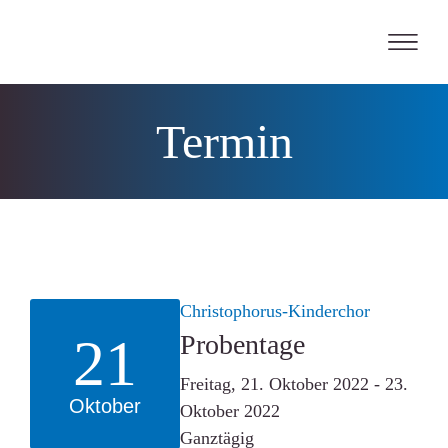
Skip
to
content
Termin
Christophorus-Kinderchor
21
Probentage
Freitag, 21. Oktober 2022 - 23.
Oktober
Oktober 2022
Ganztägig