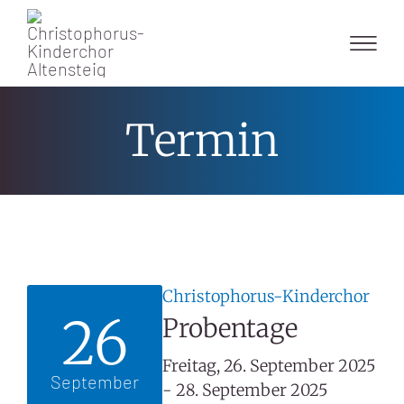
Skip
to
content
Termin
Christophorus-Kinderchor
26
Probentage
Freitag, 26. September 2025
September
- 28. September 2025