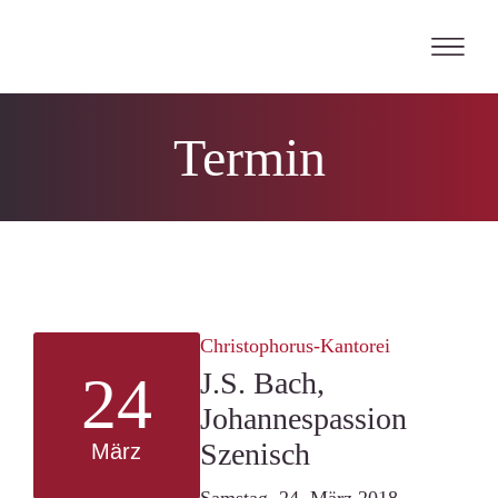
Skip
to
content
Termin
Christophorus-Kantorei
24
J.S. Bach,
Johannespassion
Szenisch
März