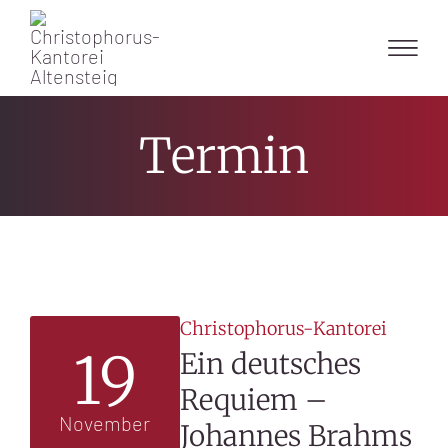
Skip
to
content
Termin
Christophorus-Kantorei
19
Ein deutsches
Requiem –
November
Johannes Brahms