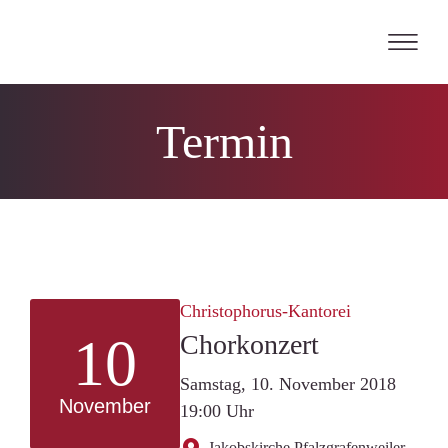
Skip
to
content
Termin
Christophorus-Kantorei
10
Chorkonzert
Samstag, 10. November 2018
November
19:00 Uhr
Jakobskirche Pfalzgrafenweiler