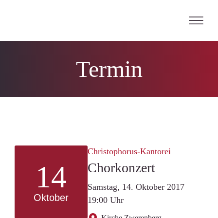
Skip
to
content
Termin
Christophorus-Kantorei
14
Chorkonzert
Samstag, 14. Oktober 2017
Oktober
19:00 Uhr
Kirche Zwerenberg