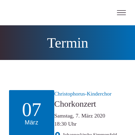
Skip
to
content
Termin
Christophorus-Kinderchor
07
Chorkonzert
Samstag, 7. März 2020
März
18:30 Uhr
Johanneskirche Simmersfeld