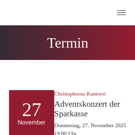
Skip
to
content
Termin
Christophorus-Kantorei
27
Adventskonzert der
Sparkasse
November
Donnerstag, 27. November 2025
19:00 Uhr