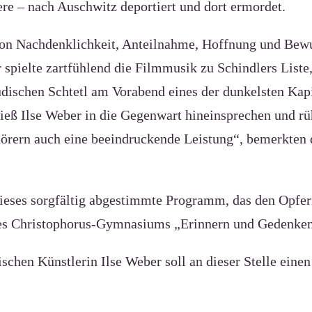
ere – nach Auschwitz deportiert und dort ermordet.
von Nachdenklichkeit, Anteilnahme, Hoffnung und Bew
spielte zartfühlend die Filmmusik zu Schindlers Liste,
dischen Schtetl am Vorabend eines der dunkelsten Kapit
ieß Ilse Weber in die Gegenwart hineinsprechen und rüh
uhörern auch eine beeindruckende Leistung“, bemerkten
 dieses sorgfältig abgestimmte Programm, das den Opfe
 des Christophorus-Gymnasiums „Erinnern und Gedenken
schen Künstlerin Ilse Weber soll an dieser Stelle einen