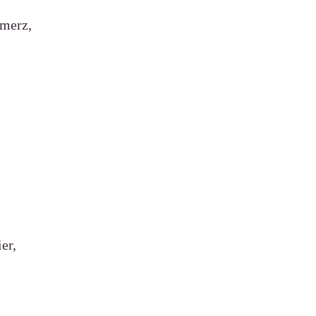
hmerz,
er,