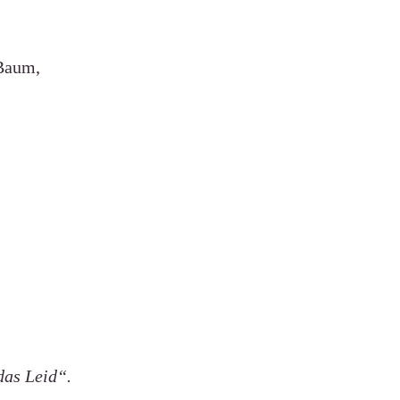
 Baum,
as Leid“.